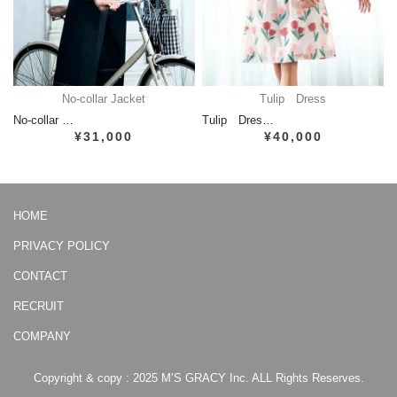
No-collar Jacket
Tulip Dress
No-collar …
Tulip Dres…
¥31,000
¥40,000
HOME
PRIVACY POLICY
CONTACT
RECRUIT
COMPANY
Copyright & copy : 2025 M’S GRACY Inc. ALL Rights Reserves.