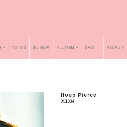
G
TOPICS
It’s NEW!!
ALL ITEM
SHOP
RECRUIT
Hoop Pierce
991334