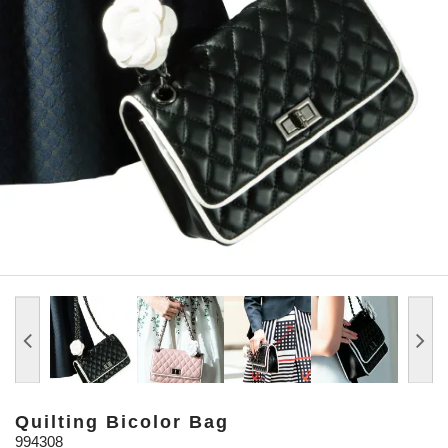
Quilting Bicolor Bag
994308