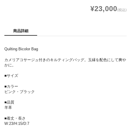
¥23,000
(税込)
商品詳細
Quilting Bicolor Bag
カメリアコサージュ付きのキルティングバッグ。玉縁を配色にして爽や
かに。
■サイズ
■カラー
ピンク・ブラック
■品質
羊革
■着丈・長さ
W:23/H:15/D:7