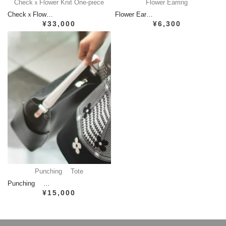
CheckｘFlower Knit One-piece
Flower Earring
CheckｘFlow…
Flower Ear…
¥33,000
¥6,300
Punching Tote
Punching …
¥15,000