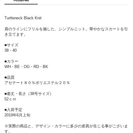
Turtleneck Black Knit
肩のラインにフリルを施した、シンプルニット。華やかなスカートを引
き立てます。
■サイズ
38・40
■カラー
WH・BE・OG・RD・BK
■品質
アセテート８０％ポリエステル２０％
■着丈・長さ（38号サイズ）
52ｃｍ
■入荷予定
2019年6月上旬
※実際の商品と、デザイン・カラーに多少の差異が生じる事がございま
す。