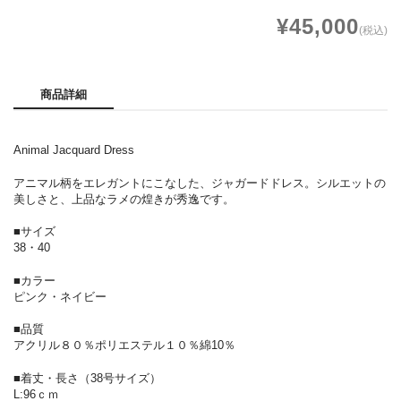
¥45,000
(税込)
商品詳細
Animal Jacquard Dress
アニマル柄をエレガントにこなした、ジャガードドレス。シルエットの
美しさと、上品なラメの煌きが秀逸です。
■サイズ
38・40
■カラー
ピンク・ネイビー
■品質
アクリル８０％ポリエステル１０％綿10％
■着丈・長さ（38号サイズ）
L:96ｃｍ