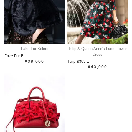
Fake Fur Bolero
Tulip & Queen Anne's Lace Flower
Dress
Fake Fur B…
¥38,000
Tulip &#03…
¥43,000