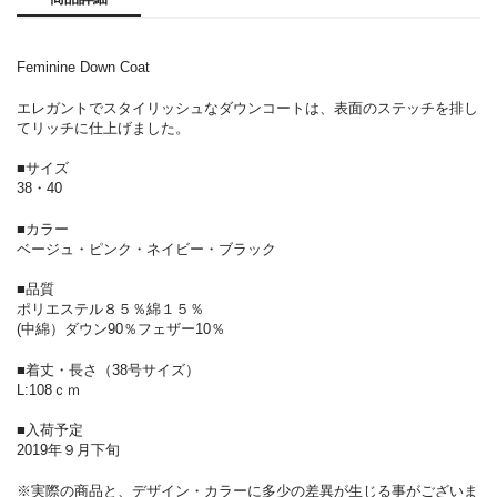
Feminine Down Coat
エレガントでスタイリッシュなダウンコートは、表面のステッチを排し
てリッチに仕上げました。
■サイズ
38・40
■カラー
ベージュ・ピンク・ネイビー・ブラック
■品質
ポリエステル８５％綿１５％
(中綿）ダウン90％フェザー10％
■着丈・長さ（38号サイズ）
L:108ｃｍ
■入荷予定
2019年９月下旬
※実際の商品と、デザイン・カラーに多少の差異が生じる事がございま