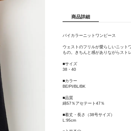
商品詳細
バイカラーニットワンピース
ウェストのフリルが愛らしいニット
もの。きちんと感がありながらスト
■サイズ
38・40
■カラー
BE/PI/BL/BK
■品質
綿57％アセテート47％
■着丈・長さ（38号サイズ）
L:95cm