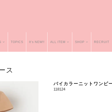
G
TOPICS
It’s NEW!!
ALL ITEM
SHOP
RECRUIT
ース
バイカラーニットワンピ
118124