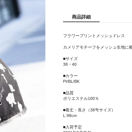
商品詳細
フラワープリントメッシュドレス
カメリアモチーフをメッシュ生地に載
■サイズ
38・40
■カラー
PI/BL/BK
■品質
ポリエステル100％
■着丈・長さ（38号サイズ）
L:98cm
■入荷予定