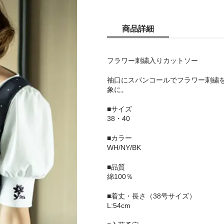
商品詳細
フラワー刺繍入りカットソー
袖口にスパンコールでフラワー刺繍
象に。
■サイズ
38・40
■カラー
WH/NY/BK
■品質
綿100％
■着丈・長さ（38号サイズ）
L:54cm