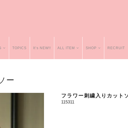
G
TOPICS
It’s NEW!!
ALL ITEM
SHOP
RECRUIT
ソー
フラワー刺繍入りカット
115311