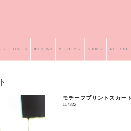
G
TOPICS
It’s NEW!!
ALL ITEM
SHOP
RECRUIT
ト
モチーフプリントスカー
117322