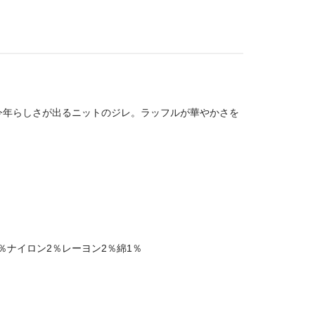
今年らしさが出るニットのジレ。ラッフルが華やかさを
0％ナイロン2％レーヨン2％綿1％