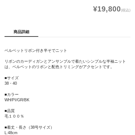
¥19,800
(税込)
商品詳細
ベルベットリボン付き半そでニット
リボンのカーディガンとアンサンブルで着たいシンプルな半袖ニット
は、ベルベットのリボンと配色トリミングがアクセントです。
■サイズ
38・40
■カラー
WH/PI/GR/BK
■品質
毛１００％
■着丈・長さ（38号サイズ）
L:48cm