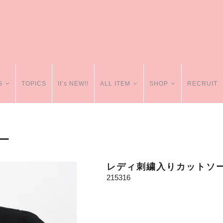
G
TOPICS
It’s NEW!!
ALL ITEM
SHOP
RECRUIT
ー
レディ刺繍入りカットソ
215316