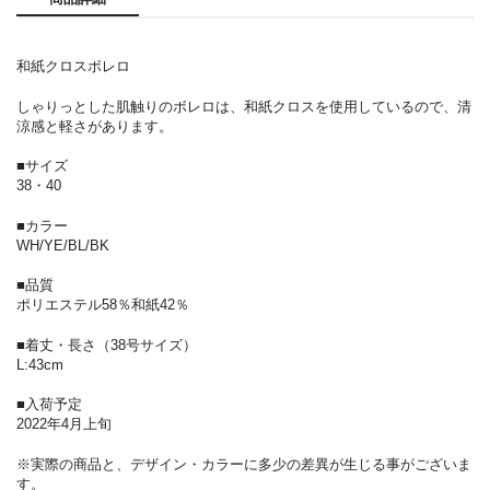
和紙クロスボレロ
しゃりっとした肌触りのボレロは、和紙クロスを使用しているので、清
涼感と軽さがあります。
■サイズ
38・40
■カラー
WH/YE/BL/BK
■品質
ポリエステル58％和紙42％
■着丈・長さ（38号サイズ）
L:43cm
■入荷予定
2022年4月上旬
※実際の商品と、デザイン・カラーに多少の差異が生じる事がございま
す。