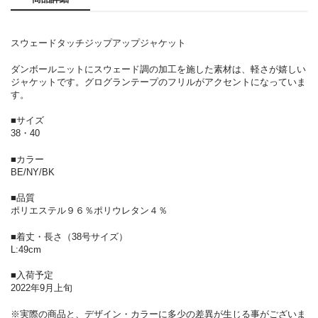
スウェードタッチジップアップジャケット
ダンボールニットにスウェード調の加工を施した素材は、軽さが嬉しい
ジャケットです。グログランテープのフリルがアクセントになっていま
す。
■サイズ
38・40
■カラー
BE/NY/BK
■品質
ポリエステル９６％ポリウレタン４％
■着丈・長さ（38号サイズ）
L:49cm
■入荷予定
2022年9月上旬
※実際の商品と、デザイン・カラーに多少の差異が生じる事がございま