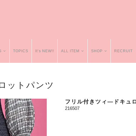
G
TOPICS
It’s NEW!!
ALL ITEM
SHOP
RECRUIT
ロットパンツ
フリル付きツィ―ドキュ
216507