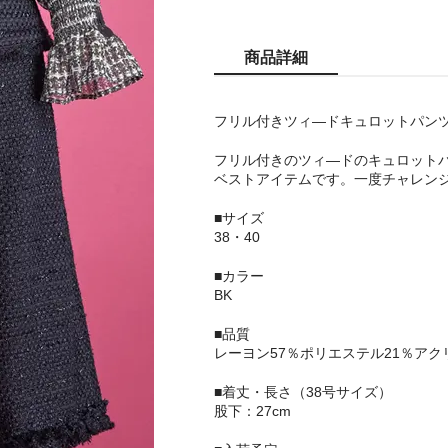
商品詳細
フリル付きツィ―ドキュロットパン
フリル付きのツィ―ドのキュロット
ベストアイテムです。一度チャレン
■サイズ
38・40
■カラー
BK
■品質
レーヨン57％ポリエステル21％アク
■着丈・長さ（38号サイズ）
股下：27cm