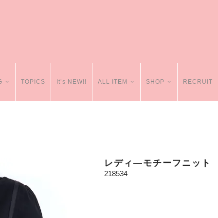
G
TOPICS
It’s NEW!!
ALL ITEM
SHOP
RECRUIT
レディ―モチーフニット
218534