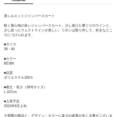
美シルエットジャンパースカート
軽く着心地の良いジャンパースカート。少し抜けた襟ぐりのラインと、
少し絞ったウェストラインが美しい。リボンは取り外して、好きなとこ
ろにつけられます。
■サイズ
38・40
■カラー
BE/BK
■品質
ポリエステル100％
■着丈・長さ（38号サイズ）
L:107cm
■入荷予定
2022年8月上旬
※実際の商品と、デザイン・カラーに多少の差異が生じる事がございま