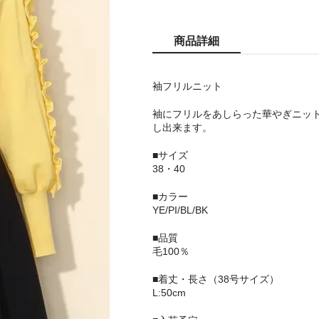
商品詳細
袖フリルニット
袖にフリルをあしらった華やぎニッ
し出来ます。
■サイズ
38・40
■カラー
YE/PI/BL/BK
■品質
毛100％
■着丈・長さ（38号サイズ）
L:50cm