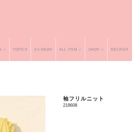
G
TOPICS
It’s NEW!!
ALL ITEM
SHOP
RECRUIT
袖フリルニット
218608