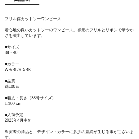
フリル襟カットソーワンピース
着心地の良いカットソーのワンピース。襟元のフリルとリボンで華やか
さを演出しています。
■サイズ
38・40
■カラー
WH/BL/RD/BK
■品質
綿100％
■着丈・長さ（38号サイズ）
L:100 cm
■入荷予定
2023年4月中旬
※実際の商品と、デザイン・カラーに多少の差異が生じる事がございま
す。