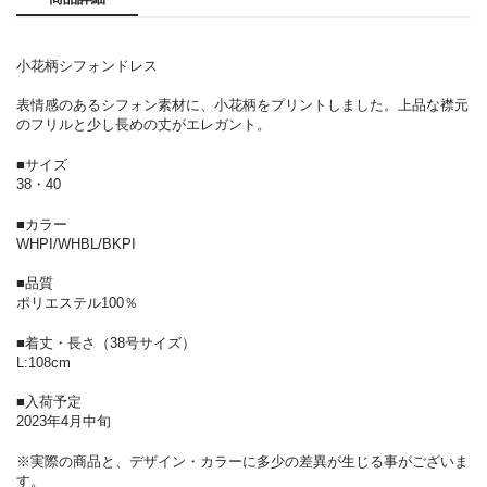
小花柄シフォンドレス
表情感のあるシフォン素材に、小花柄をプリントしました。上品な襟元
のフリルと少し長めの丈がエレガント。
■サイズ
38・40
■カラー
WHPI/WHBL/BKPI
■品質
ポリエステル100％
■着丈・長さ（38号サイズ）
L:108cm
■入荷予定
2023年4月中旬
※実際の商品と、デザイン・カラーに多少の差異が生じる事がございま
す。