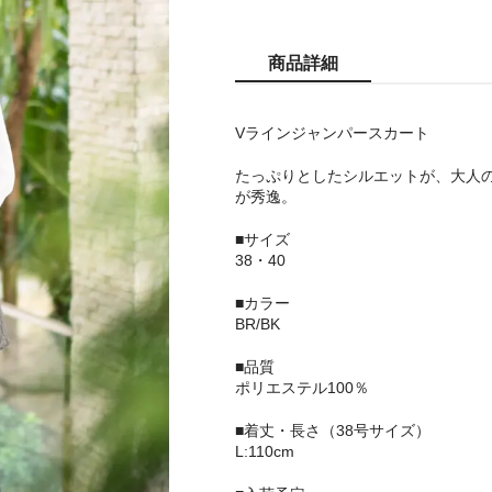
商品詳細
Vラインジャンパースカート
たっぷりとしたシルエットが、大人
が秀逸。
■サイズ
38・40
■カラー
BR/BK
■品質
ポリエステル100％
■着丈・長さ（38号サイズ）
L:110cm