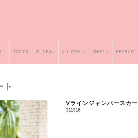
G
TOPICS
It’s NEW!!
ALL ITEM
SHOP
RECRUIT
ート
Vラインジャンパースカ
311316