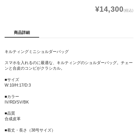
¥14,300
(税込)
商品詳細
キルティングミニショルダーバッグ
スマホを入れるのに最適な、キルティングのショルダーバッグ。チェー
ンと合皮のコンビがクラシカル。
■サイズ
W:10/H:17/D:3
■カラー
IV/RD/SV/BK
■品質
合成皮革
■着丈・長さ（38号サイズ）