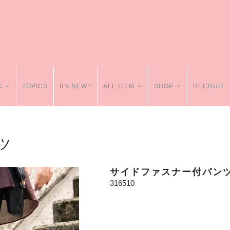
G
TOPICS
It’s NEW!!
ALL ITEM
SHOP
RECRUIT
ツ
サイドファスナー付パン
316510