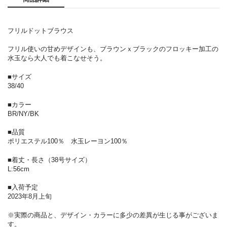
フリルドットブラウス
フリル使いの甘めデザインも、ブラウンｘブラックのフロッキー加工の
水玉なら大人でも着こなせそう。
■サイズ
38/40
■カラー
BR/NY/BK
■品質
ポリエステル100％ 水玉レーヨン100％
■着丈・長さ（38号サイズ）
L:56cm
■入荷予定
2023年8月上旬
※実際の商品と、デザイン・カラーに多少の差異が生じる事がございま
す。