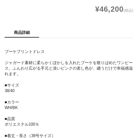
¥46,200
(税込)
商品詳細
ブーケプリントドレス
ジャガード素材に柔らかくぼかしを入れたブーケを散りばめたワンピー
ス。ふんわり広がる手元と淡いピンクの差し色が、纏うだけで幸福感溢
れます。
■サイズ
38/40
■カラー
WH/BK
■品質
ポリエステル100％
■着丈・長さ（38号サイズ）