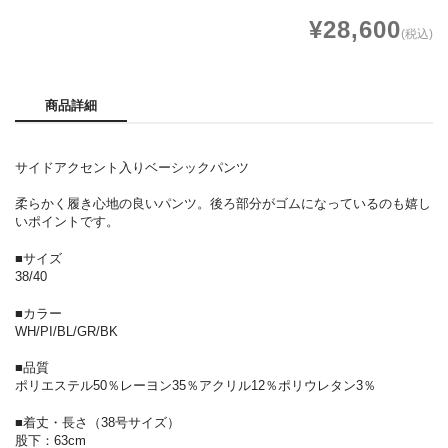
¥28,600
(税込)
商品詳細
サイドアクセント入りベーシックパンツ
柔らかく履き心地の良いパンツ。後ろ部分がゴムになっているのも嬉し
いポイントです。
■サイズ
38/40
■カラー
WH/PI/BL/GR/BK
■品質
ポリエステル50％レーヨン35％アクリル12％ポリウレタン3％
■着丈・長さ（38号サイズ）
股下：63cm