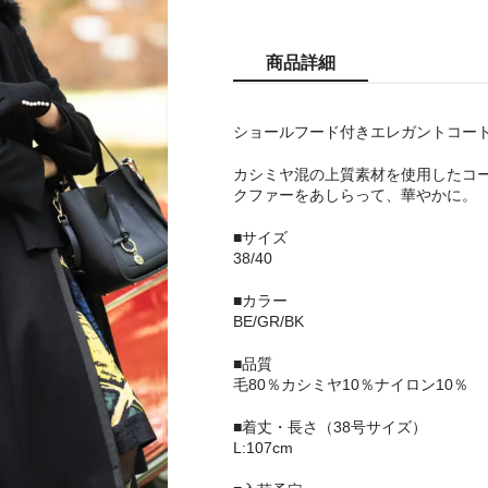
商品詳細
ショールフード付きエレガントコー
カシミヤ混の上質素材を使用したコ
クファーをあしらって、華やかに。
■サイズ
38/40
■カラー
BE/GR/BK
■品質
毛80％カシミヤ10％ナイロン10％
■着丈・長さ（38号サイズ）
L:107cm