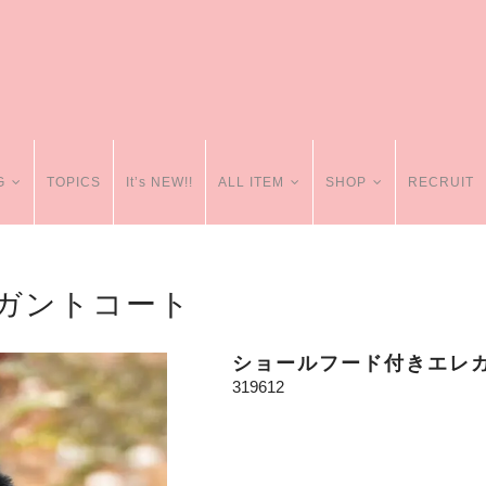
G
TOPICS
It’s NEW!!
ALL ITEM
SHOP
RECRUIT
ガントコート
ショールフード付きエレ
319612