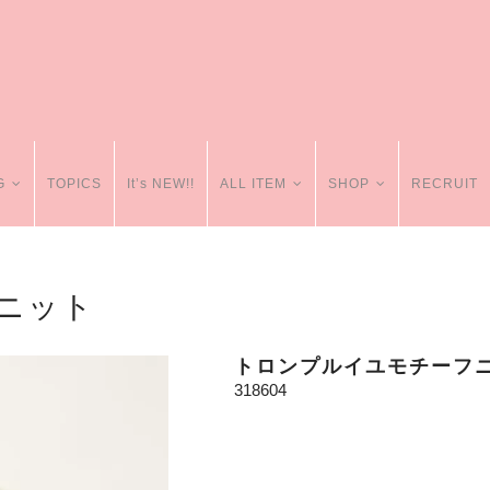
G
TOPICS
It’s NEW!!
ALL ITEM
SHOP
RECRUIT
ニット
トロンプルイユモチーフ
318604