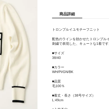
商品詳細
トロンプルイユモチーフニット
配色のラインを効かせたトロンプル
刺繍で表現した、キュートな1着です
■サイズ
38/40
■カラー
WH/PI/GN/BK
■品質
毛100％
■着丈・長さ（38号サイズ）
L:49cm