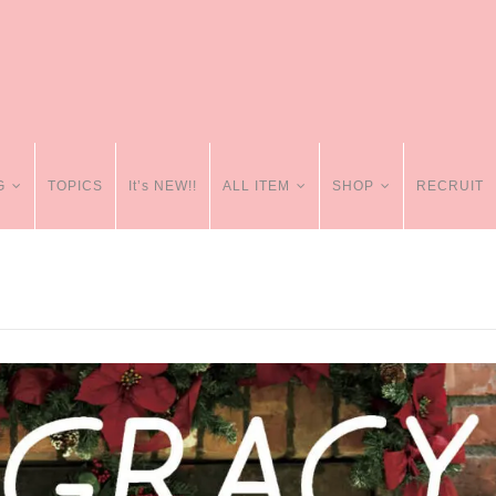
G
TOPICS
It’s NEW!!
ALL ITEM
SHOP
RECRUIT