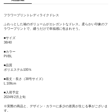
フラワープリントレディライクドレス
ふわっとした袖のボリュームがエレガントなドレス。柔らかい印象のフ
ラワープリントで、纏うだけで幸福感に包まれそう。
■サイズ
38/40
■カラー
PI/BL
■品質
ポリエステル100％
■着丈・長さ（38号サイズ）
L:108cm
■入荷予定
2024年2月上旬
※実際の商品と、デザイン・カラーに多少の差異が生じる事がございま
す。