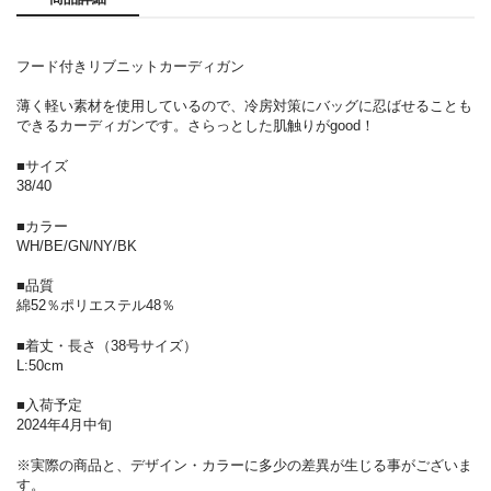
フード付きリブニットカーディガン
薄く軽い素材を使用しているので、冷房対策にバッグに忍ばせることも
できるカーディガンです。さらっとした肌触りがgood！
■サイズ
38/40
■カラー
WH/BE/GN/NY/BK
■品質
綿52％ポリエステル48％
■着丈・長さ（38号サイズ）
L:50cm
■入荷予定
2024年4月中旬
※実際の商品と、デザイン・カラーに多少の差異が生じる事がございま
す。