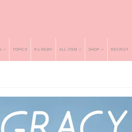
G
TOPICS
It’s NEW!!
ALL ITEM
SHOP
RECRUIT