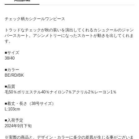
チェック柄カシクールワンピース
トラッドなチェックが秋の装いを演出してくれるカシュクールのジャン
パースカート。アシンメトリーになったスカートが動きを出してくれま
す。
■サイズ
38/40
■カラー
BE/RD/BK
■品質
毛50％ポリエステル40％ナイロン7％アクリル2％レーヨン1％
■着丈・長さ（38号サイズ）
L:103cm
■入荷予定
2024年9月下旬
※実際の商品と、デザイン・カラーに多少の差異が生じる事がございま