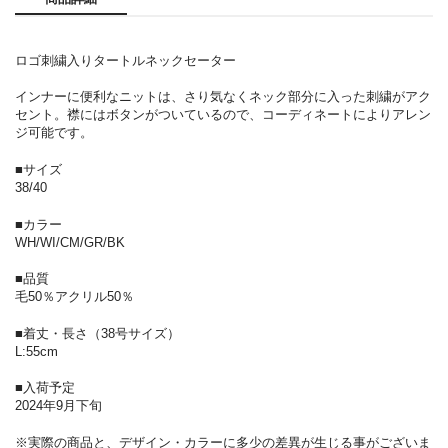
ロゴ刺繍入りタートルネックセーター
インナーに便利なニットは、さり気なくネック部分に入った刺繍がアク
セント。襟にはボタンがついているので、コーディネートによりアレン
ジ可能です。
■サイズ
38/40
■カラー
WH/WI/CM/GR/BK
■品質
毛50％アクリル50％
■着丈・長さ（38号サイズ）
L:55cm
■入荷予定
2024年9月下旬
※実際の商品と、デザイン・カラーに多少の差異が生じる事がございま