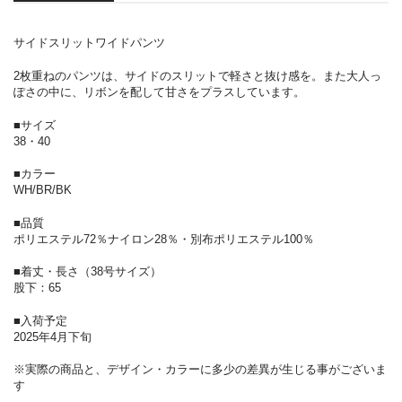
サイドスリットワイドパンツ
2枚重ねのパンツは、サイドのスリットで軽さと抜け感を。また大人っ
ぽさの中に、リボンを配して甘さをプラスしています。
■サイズ
38・40
■カラー
WH/BR/BK
■品質
ポリエステル72％ナイロン28％・別布ポリエステル100％
■着丈・長さ（38号サイズ）
股下：65
■入荷予定
2025年4月下旬
※実際の商品と、デザイン・カラーに多少の差異が生じる事がございま
す