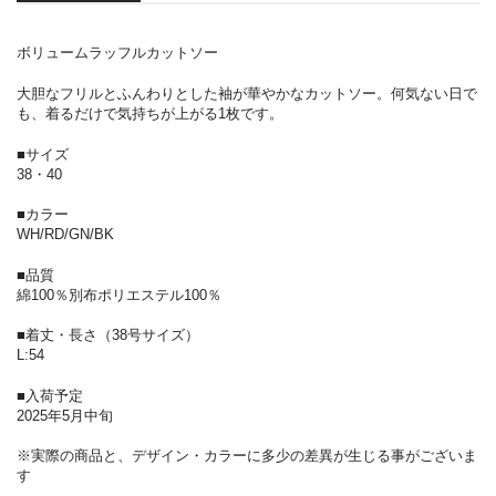
ボリュームラッフルカットソー
大胆なフリルとふんわりとした袖が華やかなカットソー。何気ない日で
も、着るだけで気持ちが上がる1枚です。
■サイズ
38・40
■カラー
WH/RD/GN/BK
■品質
綿100％別布ポリエステル100％
■着丈・長さ（38号サイズ）
L:54
■入荷予定
2025年5月中旬
※実際の商品と、デザイン・カラーに多少の差異が生じる事がございま
す