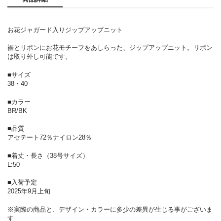
お花ジャガード入りジップアップニット
裾とリボンにお花モチーフをあしらった、ジップアップニット。リボン
は取り外し可能です。
■サイズ
38・40
■カラー
BR/BK
■品質
アセテート72％ナイロン28％
■着丈・長さ（38号サイズ）
L:50
■入荷予定
2025年9月上旬
※実際の商品と、デザイン・カラーに多少の差異が生じる事がございま
す