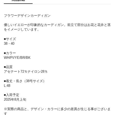
フラワーデザインカーディガン
優しいイエローが印象的なカーディガン。前立て部分はお花と花弁と茎
をイメージしています。
■サイズ
38・40
■カラー
WH/PI/YE/BR/BK
■品質
アセテート72％ナイロン28％
■着丈・長さ（38号サイズ）
L:48
■入荷予定
2025年8月上旬
※実際の商品と、デザイン・カラーに多少の差異が生じる事がございま
す