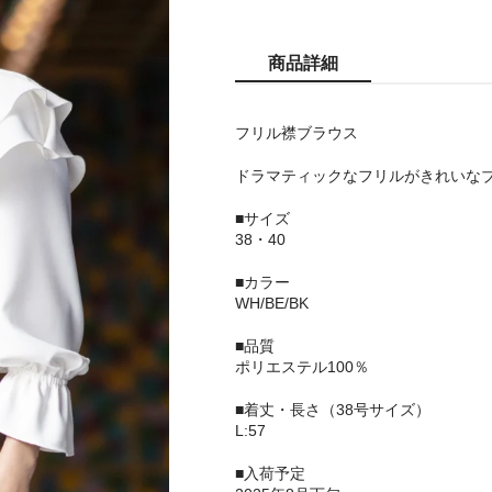
商品詳細
フリル襟ブラウス
ドラマティックなフリルがきれいな
■サイズ
38・40
■カラー
WH/BE/BK
■品質
ポリエステル100％
■着丈・長さ（38号サイズ）
L:57
■入荷予定