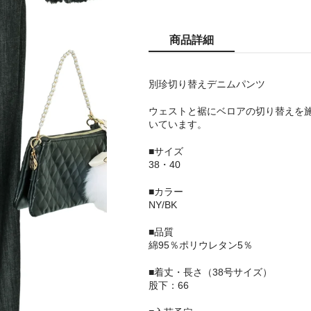
商品詳細
別珍切り替えデニムパンツ
ウェストと裾にベロアの切り替えを
いています。
■サイズ
38・40
■カラー
NY/BK
■品質
綿95％ポリウレタン5％
■着丈・長さ（38号サイズ）
股下：66