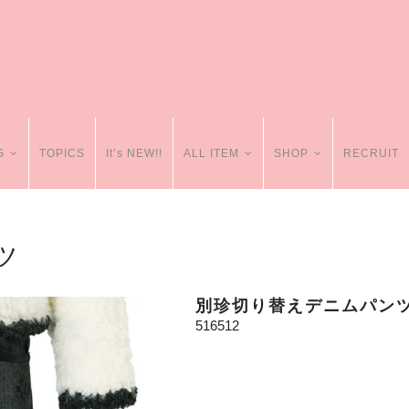
G
TOPICS
It’s NEW!!
ALL ITEM
SHOP
RECRUIT
ツ
別珍切り替えデニムパン
516512