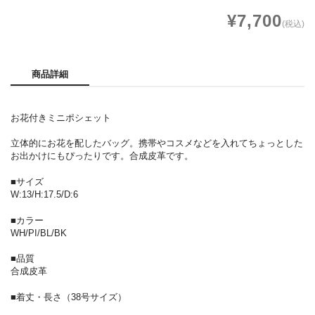
¥7,700
(税込)
商品詳細
お花付きミニポシェット
立体的にお花を配したバッグ。携帯やコスメなどを入れてちょっとした
お出かけにもぴったりです。合成皮革です。
■サイズ
W:13/H:17.5/D:6
■カラー
WH/PI/BL/BK
■品質
合成皮革
■着丈・長さ（38号サイズ）