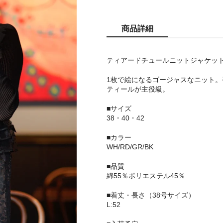
商品詳細
ティアードチュールニットジャケッ
1枚で絵になるゴージャスなニット
ティールが主役級。
■サイズ
38・40・42
■カラー
WH/RD/GR/BK
■品質
綿55％ポリエステル45％
■着丈・長さ（38号サイズ）
L:52