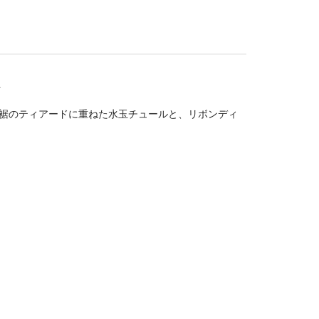
ト
。裾のティアードに重ねた水玉チュールと、リボンディ