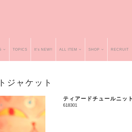
G
TOPICS
It’s NEW!!
ALL ITEM
SHOP
RECRUIT
トジャケット
ティアードチュールニッ
618301