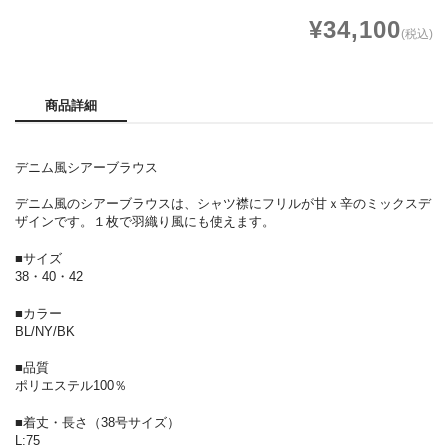
¥34,100
(税込)
商品詳細
デニム風シアーブラウス
デニム風のシアーブラウスは、シャツ襟にフリルが甘ｘ辛のミックスデ
ザインです。１枚で羽織り風にも使えます。
■サイズ
38・40・42
■カラー
BL/NY/BK
■品質
ポリエステル100％
■着丈・長さ（38号サイズ）
L:75