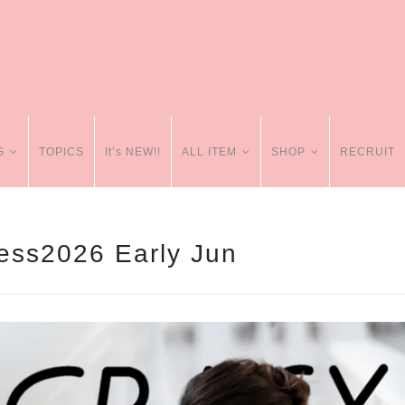
G
TOPICS
It’s NEW!!
ALL ITEM
SHOP
RECRUIT
ss2026 Early Jun