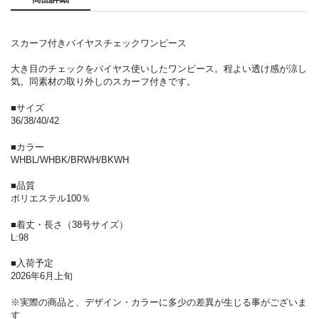
スカーフ付きバイヤスチェックワンピース
大き目のチェックをバイヤス使いしたワンピース。程よい透け感が涼し
気。同素材の取り外しのスカーフ付きです。
■サイズ
36/38/40/42
■カラー
WHBL/WHBK/BRWH/BKWH
■品質
ポリエステル100％
■着丈・長さ（38号サイズ）
L:98
■入荷予定
2026年6月上旬
※実際の商品と、デザイン・カラーに多少の差異が生じる事がございま
す