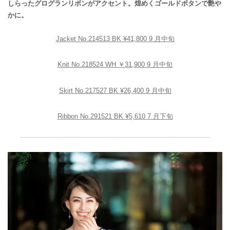
しらったグログランリボンがアクセント。煌めくゴールドボタンで艶や
かに。
Jacket No.214513 BK ¥41,800 9 月中旬
Knit No.218524 WH ￥31,900 9 月中旬
Skirt No.217527 BK ¥26,400 9 月中旬
Ribbon No.291521 BK ¥5,610 7 月下旬