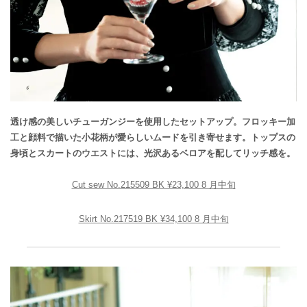
透け感の美しいチューガンジーを使用したセットアップ。フロッキー加
工と顔料で描いた小花柄が愛らしいムードを引き寄せます。トップスの
身頃とスカートのウエストには、光沢あるベロアを配してリッチ感を。
Cut sew No.215509 BK ¥23,100 8 月中旬
Skirt No.217519 BK ¥34,100 8 月中旬