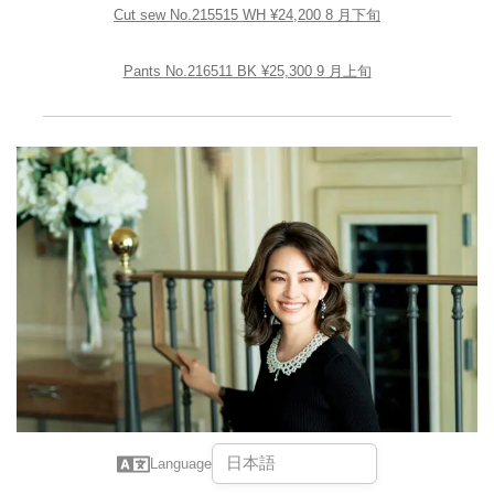
Cut sew No.215515 WH ¥24,200 8 月下旬
Pants No.216511 BK ¥25,300 9 月上旬
Language