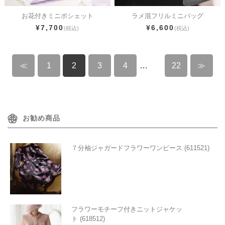
お花付きミニポシェット
ラメ混フリルミニバッグ
¥7,700
¥6,600
(税込)
(税込)
≪
1
2
3
4
…
22
≫
お勧め商品
７分袖ジャガードフラワーワンピース (611521)
フラワーモチーフ付きニットジャケッ
ト (618512)